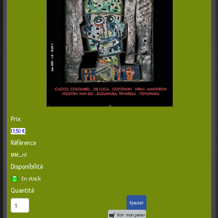
Prix
13,50 €
Référence
MM_n1
Disponibilité
En stock
Quantité
Ajouter
Voir mon panier