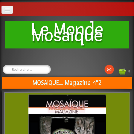
Boutique
Le Monde
Mosaïque
Ateliers
Réalisations
Artifex Mosaic
0
MOSAIQUE_ Magazine n°2