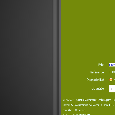
Prix
6,50 
Référence
L_M
Disponibilité
Quantité
MOSAIQUE_ Outils Matériaux Techniques Réa
Textes & Ré&lisations de Martine BASSOLE &
Bon état_ Occasion