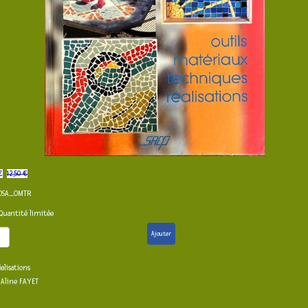
€
12,50 €
OSA_OMTR
Quantité limitée
Ajouter
lisations
 Aline FAYET