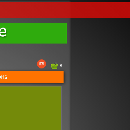
e
0
ons